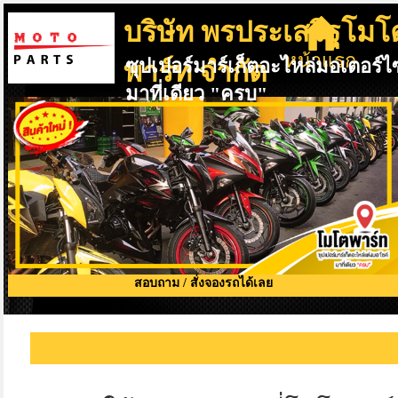
บริษัท พรประเสริฐโมโ
หน้าแรก
ซุปเปอร์มาร์เก็ตอะไหล่มอเตอร์ไ
พาร์ท จำกัด
มาที่เดียว "ครบ"
สอบถาม / สั่งจองรถได้เลย