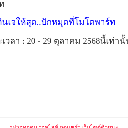
์ท
กินเจให้สุด..ปักหมุดที่โมโตพาร์ท
เวลา : 20 - 29 ตุลาคม 2568นี้เท่านั
*ฝากทุกคน "กดไลค์ กดแชร์" เว็บไซต์ด้วยนะ