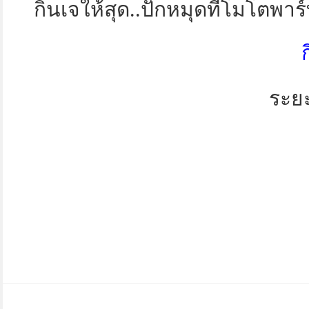
กินเจให้สุด..ปักหมุดที่โมโตพาร
ระยะ