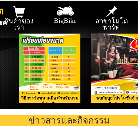
ต
BigBike
สินค้าของ
สาขาโมโต
ซค์
เรา
พาร์ท
วิธีการวัดขนาดมือ สำหรับสวม
พบกับบูธโปรโมชั่นจำ
ใส่ถุงมือ
ผลิตภัณฑ์ดูแลรถ
ข่าวสารและกิจกรรม