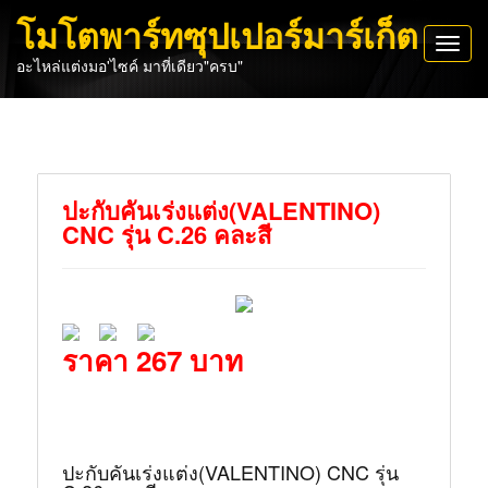
โมโตพาร์ทซุปเปอร์มาร์เก็ต
Toggl
อะไหล่แต่งมอ'ไซค์ มาที่เดียว"ครบ"
navig
ปะกับคันเร่งแต่ง(VALENTINO)
CNC รุ่น C.26 คละสี
ราคา 267 บาท
ปะกับคันเร่งแต่ง(VALENTINO) CNC รุ่น