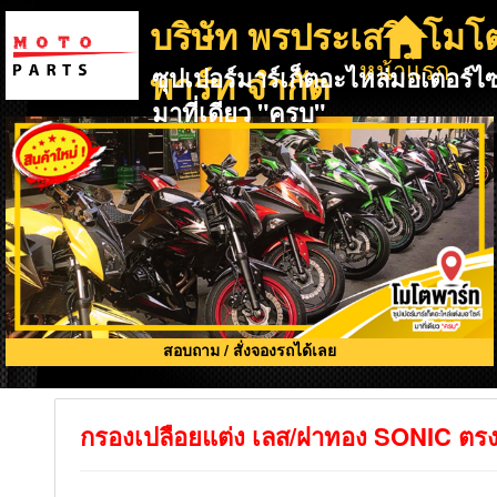
บริษัท พรประเสริฐโมโ
หน้าแรก
พาร์ท จำกัด
ซุปเปอร์มาร์เก็ตอะไหล่มอเตอร์ไซ
มาที่เดียว "ครบ"
สอบถาม / สั่งจองรถได้เลย
กรองเปลือยแต่ง เลส/ฝาทอง SONIC ตร