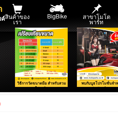
ต
BigBike
สินค้าของ
สาขาโมโต
ค์
เรา
พาร์ท
วิธีการวัดขนาดมือ สำหรับสวม
พบกับบูธโปรโมชั่นจำห
ใส่ถุงมือ
ผลิตภัณฑ์ดูแลรถ
ง