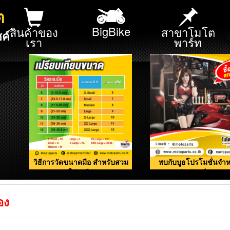
ต
BigBike
สินค้าของ
สาขาโมโต
ค์
เรา
พาร์ท
วิธีการวัดขนาดมือ สำหรับสวม
พบกับบูธโปรโมชั่นจำห
ใส่ถุงมือ
ผลิตภัณฑ์ดูแลรถ
อง