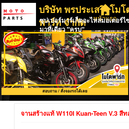
บริษัท พรประเสริฐโมโ
หน้าแรก
พาร์ท จำกัด
ซุปเปอร์มาร์เก็ตอะไหล่มอเตอร์ไซ
มาที่เดียว "ครบ"
สอบถาม / สั่งจองรถได้เลย
จานสร้างแท้ W110I Kuan-Teen V.3 สีท