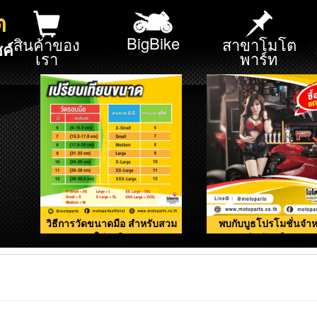
ต
BigBike
สินค้าของ
สาขาโมโต
ค์
เรา
พาร์ท
วิธีการวัดขนาดมือ สำหรับสวม
พบกับบูธโปรโมชั่นจำห
ใส่ถุงมือ
ผลิตภัณฑ์ดูแลรถ