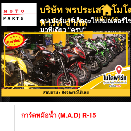
บริษัท พรประเสริฐโมโ
หน้าแรก
พาร์ท จำกัด
ซุปเปอร์มาร์เก็ตอะไหล่มอเตอร์ไซ
มาที่เดียว "ครบ"
สอบถาม / สั่งจองรถได้เลย
การ์ดหม้อน้ำ (M.A.D) R-15