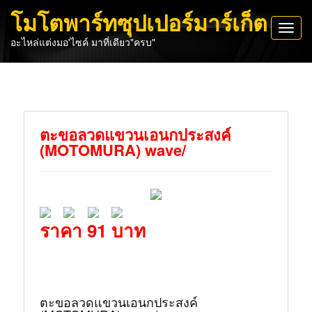
โมโตพาร์ทซุปเปอร์มาร์เก็ต
Toggl
อะไหล่แต่งมอ'ไซค์ มาที่เดียว"ครบ"
navig
ตะขอลวดแขวนเอนกประสงค์
(MOTOMURA) wave/
ราคา 91 บาท
ตะขอลวดแขวนเอนกประสงค์