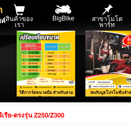
ต
BigBike
สินค้าของ
สาขาโมโต
ค์
เรา
พาร์ท
วิธีการวัดขนาดมือ สำหรับสวม
พบกับบูธโปรโมชั่นจำห
ใส่ถุงมือ
ผลิตภัณฑ์ดูแลรถ
เรีย-ตรงรุ่น Z250/Z300