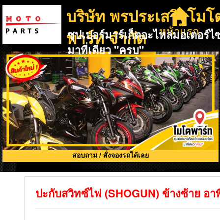
บริษัท พรประเสริฐโมโ
หน้าแรก
พาร์ท จำกัด
ซุปเปอร์มาร์เก็ตอะไหล่มอเตอร์ไซ
มาที่เดียว "ครบ"
สอบถาม / สั่งจองรถได้เลย
ปะกับสวิทซ์ไฟ (SHOGUN) ข้างซ้าย อาพี