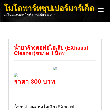
โมโตพาร์ทซุปเปอร์มาร์เก็ต
Toggl
อะไหล่แต่งมอ'ไซค์ มาที่เดียว"ครบ"
navig
น้ำยาล้างคอท่อไอเสีย (EXhaust
Cleaner)ขนาด 1 ลิตร
ราคา 300 บาท
น้ำยาล้างคอท่อไอเสีย (EXhaust