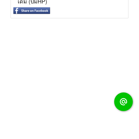
เดิม (ปั๊มHP)