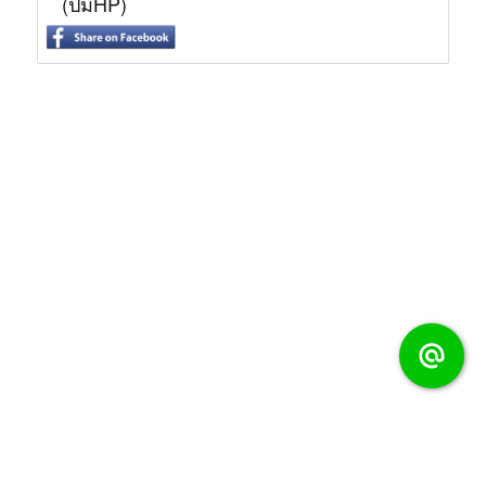
(ปั๊มHP)