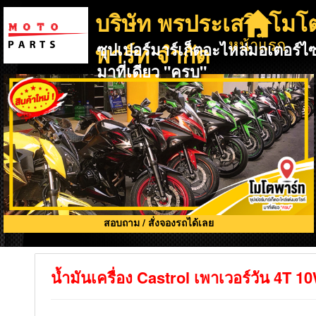
บริษัท พรประเสริฐโมโ
หน้าแรก
พาร์ท จำกัด
ซุปเปอร์มาร์เก็ตอะไหล่มอเตอร์ไซ
มาที่เดียว "ครบ"
สอบถาม / สั่งจองรถได้เลย
น้ำมันเครื่อง Castrol เพาเวอร์วัน 4T 1