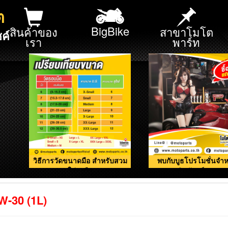
ต
BigBike
สินค้าของ
สาขาโมโต
ค์
เรา
พาร์ท
วิธีการวัดขนาดมือ สำหรับสวม
พบกับบูธโปรโมชั่นจำห
ใส่ถุงมือ
ผลิตภัณฑ์ดูแลรถ
0W-30 (1L)