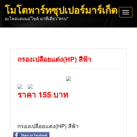
โมโตพาร์ทซุปเปอร์มาร์เก็ต
Toggl
อะไหล่แต่งมอ'ไซค์ มาที่เดียว"ครบ"
navig
กรองเปลือยแต่ง(HP) สีฟ้า
ราคา 155 บาท
กรองเปลือยแต่ง(HP) สีฟ้า