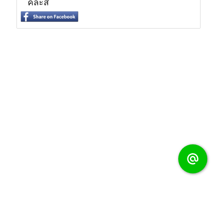
คละสี