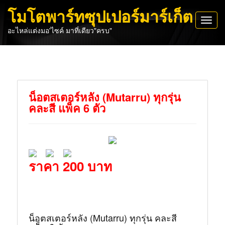
โมโตพาร์ทซุปเปอร์มาร์เก็ต
Toggl
อะไหล่แต่งมอ'ไซค์ มาที่เดียว"ครบ"
navig
น็อตสเตอร์หลัง (Mutarru) ทุกรุ่น
คละสี แพ็ค 6 ตัว
ราคา 200 บาท
น็อตสเตอร์หลัง (Mutarru) ทุกรุ่น คละสี