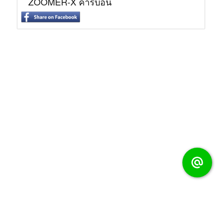
ZOOMER-X คาร์บอน