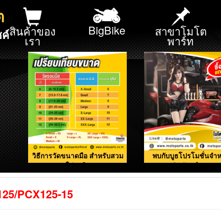
ต
BigBike
สินค้าของ
สาขาโมโต
ค์
เรา
พาร์ท
วิธีการวัดขนาดมือ สำหรับสวม
พบกับบูธโปรโมชั่นจำห
ใส่ถุงมือ
ผลิตภัณฑ์ดูแลรถ
-125/PCX125-15