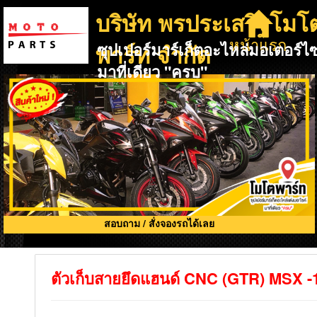
บริษัท พรประเสริฐโมโ
หน้าแรก
พาร์ท จำกัด
ซุปเปอร์มาร์เก็ตอะไหล่มอเตอร์ไซ
มาที่เดียว "ครบ"
สอบถาม / สั่งจองรถได้เลย
ตัวเก็บสายยึดแฮนด์ CNC (GTR) MSX 