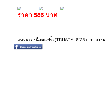
ราคา 586 บาท
แหวนรองน็อตแฟร่ิง(TRUSTY) 6*25 mm. แบบสา