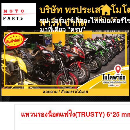
บริษัท พรประเสริฐโมโ
หน้าแรก
พาร์ท จำกัด
ซุปเปอร์มาร์เก็ตอะไหล่มอเตอร์ไซ
มาที่เดียว "ครบ"
สอบถาม / สั่งจองรถได้เลย
แหวนรองน็อตแฟร่ิง(TRUSTY) 6*25 mm