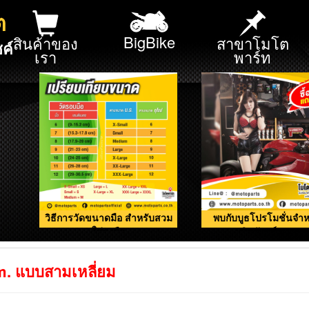
ต
BigBike
สินค้าของ
สาขาโมโต
ค์
เรา
พาร์ท
วิธีการวัดขนาดมือ สำหรับสวม
พบกับบูธโปรโมชั่นจำห
ใส่ถุงมือ
ผลิตภัณฑ์ดูแลรถ
. แบบสามเหลี่ยม