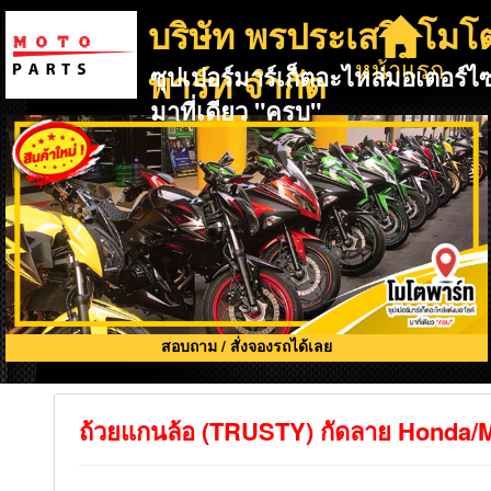
บริษัท พรประเสริฐโมโ
หน้าแรก
พาร์ท จำกัด
ซุปเปอร์มาร์เก็ตอะไหล่มอเตอร์ไซ
มาที่เดียว "ครบ"
สอบถาม / สั่งจองรถได้เลย
ถ้วยแกนล้อ (TRUSTY) กัดลาย Honda/