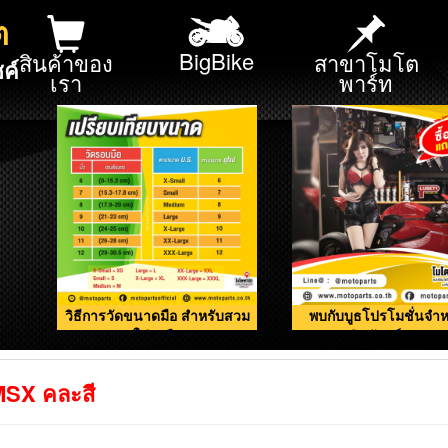
ต
BigBike
สินค้าของ
สาขาโมโต
ค์
เรา
พาร์ท
วิธีการวัดขนาดมือ สำหรับสวม
พบกับบูธโปรโมชั่นจำห
ใส่ถุงมือ
ผลิตภัณฑ์ดูแลรถ
MSX คละสี