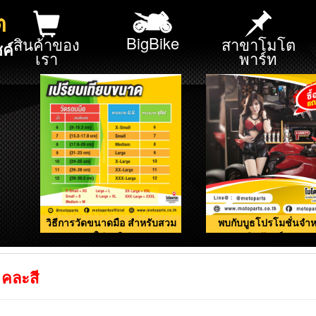
ต
BigBike
สินค้าของ
สาขาโมโต
ค์
เรา
พาร์ท
วิธีการวัดขนาดมือ สำหรับสวม
พบกับบูธโปรโมชั่นจำห
ใส่ถุงมือ
ผลิตภัณฑ์ดูแลรถ
 คละสี