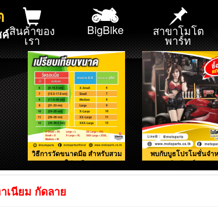
ต
BigBike
สินค้าของ
สาขาโมโต
ค์
เรา
พาร์ท
วิธีการวัดขนาดมือ สำหรับสวม
พบกับบูธโปรโมชั่นจำห
ใส่ถุงมือ
ผลิตภัณฑ์ดูแลรถ
าเนียม กัดลาย