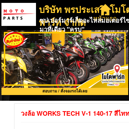
บริษัท พรประเสริฐโมโ
หน้าแรก
พาร์ท จำกัด
ซุปเปอร์มาร์เก็ตอะไหล่มอเตอร์ไซ
มาที่เดียว "ครบ"
สอบถาม / สั่งจองรถได้เลย
วงล้อ WORKS TECH V-1 140-17 สีไทท