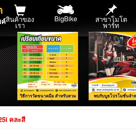
ต
BigBike
สินค้าของ
สาขาโมโต
ค์
เรา
พาร์ท
วิธีการวัดขนาดมือ สำหรับสวม
พบกับบูธโปรโมชั่นจำห
ใส่ถุงมือ
ผลิตภัณฑ์ดูแลรถ
5i คละสี