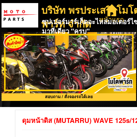
บริษัท พรประเสริฐโมโ
หน้าแรก
พาร์ท จำกัด
ซุปเปอร์มาร์เก็ตอะไหล่มอเตอร์ไซ
มาที่เดียว "ครบ"
สอบถาม / สั่งจองรถได้เลย
ดุมหน้าดิส (MUTARRU) WAVE 125s/12